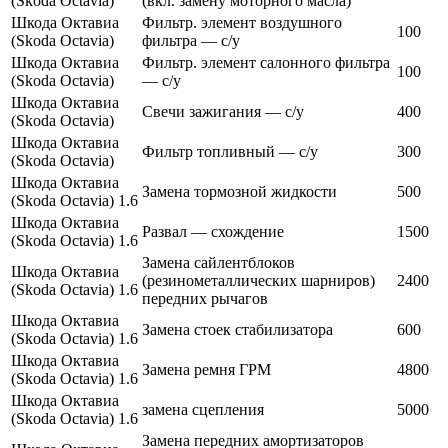
(Skoda Octavia)
(вкл. замену моторного масла)
Шкода Октавиа
Фильтр. элемент воздушного
100
(Skoda Octavia)
фильтра — с/у
Шкода Октавиа
Фильтр. элемент салонного фильтра
100
(Skoda Octavia)
— с/у
Шкода Октавиа
Cвечи зажигания — с/у
400
(Skoda Octavia)
Шкода Октавиа
Фильтр топливный — с/у
300
(Skoda Octavia)
Шкода Октавиа
Замена тормозной жидкости
500
(Skoda Octavia) 1.6
Шкода Октавиа
Развал — схождение
1500
(Skoda Octavia) 1.6
Замена сайлентблоков
Шкода Октавиа
(резинометаллических шарниров)
2400
(Skoda Octavia) 1.6
передних рычагов
Шкода Октавиа
Замена стоек стабилизатора
600
(Skoda Octavia) 1.6
Шкода Октавиа
Замена ремня ГРМ
4800
(Skoda Octavia) 1.6
Шкода Октавиа
замена сцепления
5000
(Skoda Octavia) 1.6
Замена передних амортизаторов