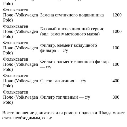
Polo)
Фольксваген
Поло (Volkswagen
Замена ступичного подшипника
1200
Polo)
Фольксваген
Базовый инспекционный сервис
Поло (Volkswagen
1000
(вкл. замену моторного масла)
Polo)
Фольксваген
Фильтр. элемент воздушного
Поло (Volkswagen
100
фильтра — с/у
Polo)
Фольксваген
Фильтр. элемент салонного фильтра
Поло (Volkswagen
100
— с/у
Polo)
Фольксваген
Поло (Volkswagen
Cвечи зажигания — с/у
400
Polo)
Фольксваген
Поло (Volkswagen
Фильтр топливный — с/у
300
Polo)
Восстановление двигателя или ремонт подвески Шкода может
стать необходимым, если: