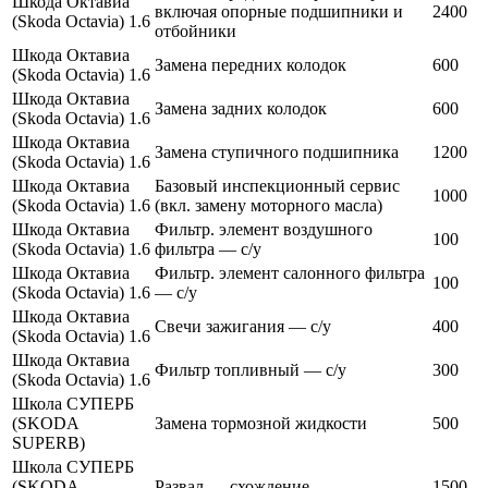
Шкода Октавиа
включая опорные подшипники и
2400
(Skoda Octavia) 1.6
отбойники
Шкода Октавиа
Замена передних колодок
600
(Skoda Octavia) 1.6
Шкода Октавиа
Замена задних колодок
600
(Skoda Octavia) 1.6
Шкода Октавиа
Замена ступичного подшипника
1200
(Skoda Octavia) 1.6
Шкода Октавиа
Базовый инспекционный сервис
1000
(Skoda Octavia) 1.6
(вкл. замену моторного масла)
Шкода Октавиа
Фильтр. элемент воздушного
100
(Skoda Octavia) 1.6
фильтра — с/у
Шкода Октавиа
Фильтр. элемент салонного фильтра
100
(Skoda Octavia) 1.6
— с/у
Шкода Октавиа
Cвечи зажигания — с/у
400
(Skoda Octavia) 1.6
Шкода Октавиа
Фильтр топливный — с/у
300
(Skoda Octavia) 1.6
Школа СУПЕРБ
(SKODA
Замена тормозной жидкости
500
SUPERB)
Школа СУПЕРБ
(SKODA
Развал — схождение
1500