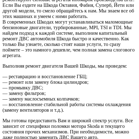
Если Вы ездите на Шкода Октавия, Фабия, Суперб, Йети или
другой модели, то смело обращайтесь к нам. Мы знаем все об
этих машинах и умеем с ними работать.
В современных Шкодах могут устанавливаться маломощные
бензиновые двигатели, турбированные, MPI, TSI и TDI. Мы
найдем подход к каждой системе, выполним капитальный
ремонт ДВС автомобиля Шкода быстро и качественно. Как
только Вы узнаете, сколько стоят наши услуги, то сразу
поймете – это намного дешевле, чем полная замена слогового
агрегата.
Выполняя ремонт двигателя Вашей Шкоды, мы проведем:
— реставрацию и восстановление ГБЦ;
— ремонт или замену блока цилиндров;
— промывку ДВС;
— замену фильтров;
— замену маслосъемных колпачков;
— восстановление стабильной работы системы охлаждения
(замену вентиляторов и т.д.).
Мы готовы предоставить Вам и широкий спектр услуги. Все
зависит от специфики поломки мотора Skoda и текущего
состояния прочих механизмов. При необходимости, можно
даже полностью заменить ДВС Вашего авто.