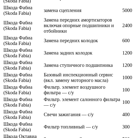
(Skoda Fabia)
Шкода Фабиа
замена сцепления
5000
(Skoda Fabia)
Замена передних амортизаторов
Шкода Фабиа
включая опорные подшипники и
2400
(Skoda Fabia)
отбойники
Шкода Фабиа
Замена передних колодок
600
(Skoda Fabia)
Шкода Фабиа
Замена задних колодок
1200
(Skoda Fabia)
Шкода Фабиа
Замена ступичного подшипника
1200
(Skoda Fabia)
Шкода Фабиа
Базовый инспекционный сервис
1000
(Skoda Fabia)
(вкл. замену моторного масла)
Шкода Фабиа
Фильтр. элемент воздушного
100
(Skoda Fabia)
фильтра — с/у
Шкода Фабиа
Фильтр. элемент салонного фильтра
100
(Skoda Fabia)
— с/у
Шкода Фабиа
Cвечи зажигания — с/у
400
(Skoda Fabia)
Шкода Фабиа
Фильтр топливный — с/у
300
(Skoda Fabia)
Шкода Октавиа