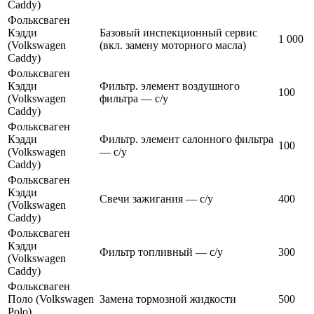
Caddy)
Фольксваген
Кэдди
Базовый инспекционный сервис
1 000
(Volkswagen
(вкл. замену моторного масла)
Caddy)
Фольксваген
Кэдди
Фильтр. элемент воздушного
100
(Volkswagen
фильтра — с/у
Caddy)
Фольксваген
Кэдди
Фильтр. элемент салонного фильтра
100
(Volkswagen
— с/у
Caddy)
Фольксваген
Кэдди
Cвечи зажигания — с/у
400
(Volkswagen
Caddy)
Фольксваген
Кэдди
Фильтр топливный — с/у
300
(Volkswagen
Caddy)
Фольксваген
Поло (Volkswagen
Замена тормозной жидкости
500
Polo)