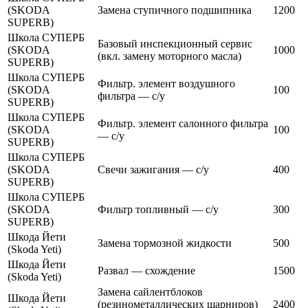
(SKODA
Замена ступичного подшипника
1200
SUPERB)
Школа СУПЕРБ
Базовый инспекционный сервис
(SKODA
1000
(вкл. замену моторного масла)
SUPERB)
Школа СУПЕРБ
Фильтр. элемент воздушного
(SKODA
100
фильтра — с/у
SUPERB)
Школа СУПЕРБ
Фильтр. элемент салонного фильтра
(SKODA
100
— с/у
SUPERB)
Школа СУПЕРБ
(SKODA
Cвечи зажигания — с/у
400
SUPERB)
Школа СУПЕРБ
(SKODA
Фильтр топливный — с/у
300
SUPERB)
Шкода Йети
Замена тормозной жидкости
500
(Skoda Yeti)
Шкода Йети
Развал — схождение
1500
(Skoda Yeti)
Замена сайлентблоков
Шкода Йети
(резинометаллических шарниров)
2400