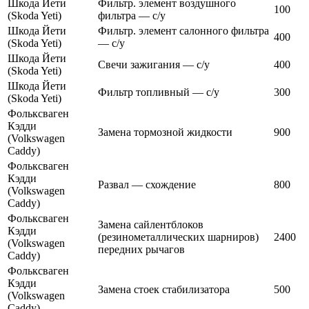
Шкода Йети
Фильтр. элемент воздушного
100
(Skoda Yeti)
фильтра — с/у
Шкода Йети
Фильтр. элемент салонного фильтра
400
(Skoda Yeti)
— с/у
Шкода Йети
Cвечи зажигания — с/у
400
(Skoda Yeti)
Шкода Йети
Фильтр топливный — с/у
300
(Skoda Yeti)
Фольксваген
Кэдди
Замена тормозной жидкости
900
(Volkswagen
Caddy)
Фольксваген
Кэдди
Развал — схождение
800
(Volkswagen
Caddy)
Фольксваген
Замена сайлентблоков
Кэдди
(резинометаллических шарниров)
2400
(Volkswagen
передних рычагов
Caddy)
Фольксваген
Кэдди
Замена стоек стабилизатора
500
(Volkswagen
Caddy)